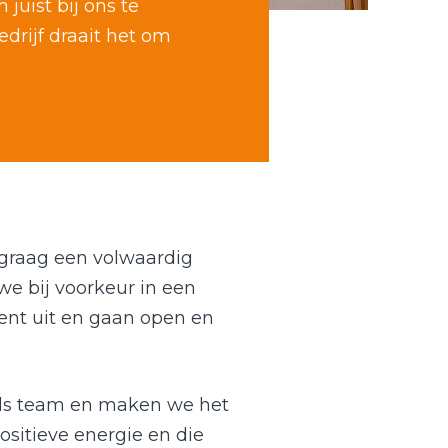
juist bij ons te
drijf draait het om
 graag een volwaardig
e bij voorkeur in een
t uit en gaan open en
 als team en maken we het
ositieve energie en die