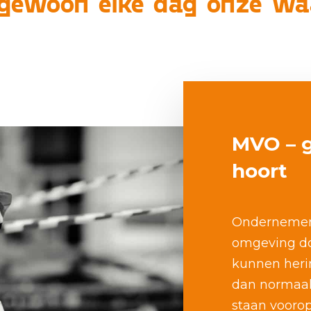
gewoon elke dag onze waar
MVO – g
hoort
Ondernemen
omgeving do
kunnen heri
dan normaal.
staan voorop 