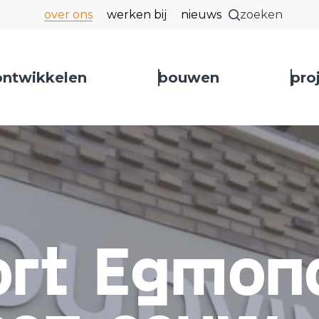
over ons
werken bij
nieuws
zoeken
ontwikkelen
bouwen
pro
 sluiten
ort Egmon