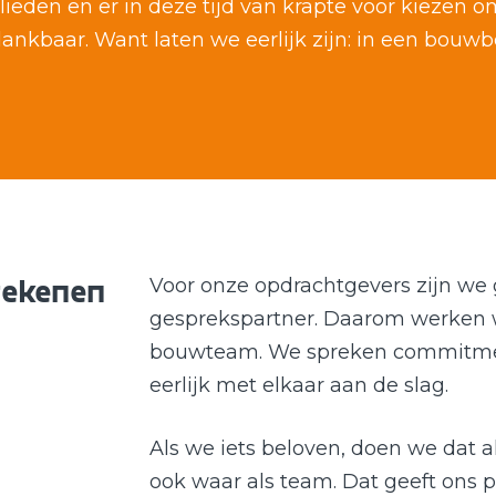
lieden en er in deze tijd van krapte voor kiezen om 
nkbaar. Want laten we eerlijk zijn: in een bouwbe
rekenen
Voor onze opdrachtgevers zijn we
gesprekspartner. Daarom werken w
bouwteam. We spreken commitmen
eerlijk met elkaar aan de slag.
Als we iets beloven, doen we dat
ook waar als team. Dat geeft ons p