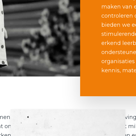
maken van ee
controleren 
bieden we e
stimulerend
erkend leerb
ondersteune
organisatie
kennis, mate
en onze verantwoordelijkheid naar de omgeving
t om overlast, communicatie en natuurlijk het mil
ken zoveel mogelijk met duurzame materialen e