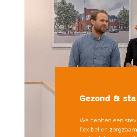
Gezond & sta
We hebben een stevig
flexibel en zorgzaam.