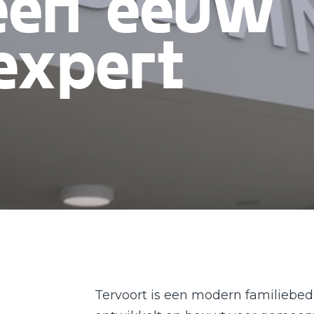
een eeuw
expert
Tervoort is een modern familiebedri