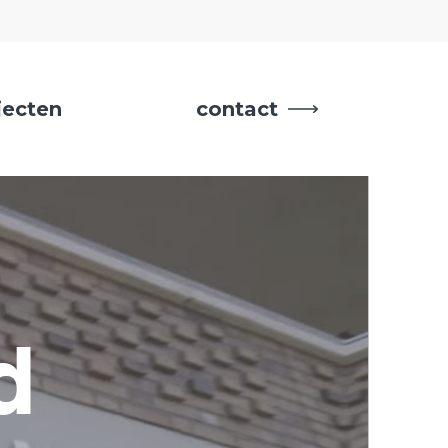
jecten
contact
d