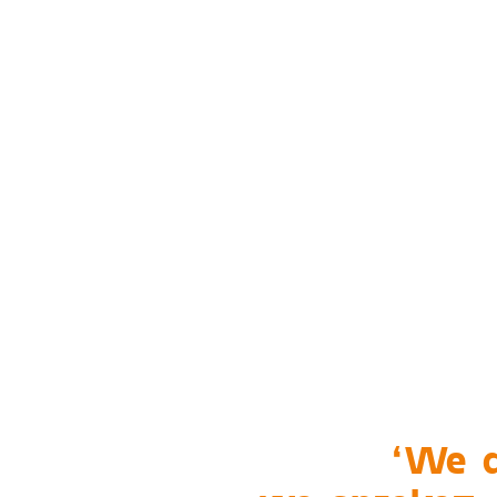
‘We d