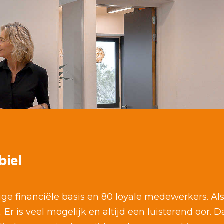
biel
e financiële basis en 80 loyale medewerkers. Al
 Er is veel mogelijk en altijd een luisterend oor. 