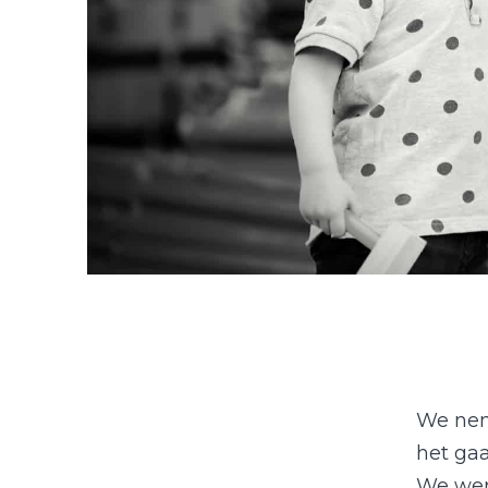
We nem
het gaa
We wer