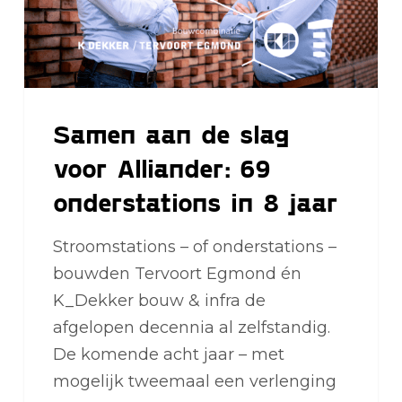
69
onderstations
in
8
Samen aan de slag
jaar
voor Alliander: 69
onderstations in 8 jaar
Stroomstations – of onderstations –
bouwden Tervoort Egmond én
K_Dekker bouw & infra de
afgelopen decennia al zelfstandig.
De komende acht jaar – met
mogelijk tweemaal een verlenging