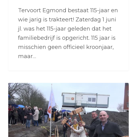
Tervoort Egmond bestaat 115-jaar en
wie jarig is trakteert! Zaterdag 1 juni
jl. was het 115-jaar geleden dat het
familiebedrijf is opgericht. 115 jaar is
misschien geen officieel kroonjaar,
maar…
Feestelijke
start
19
app.
De
Paauw