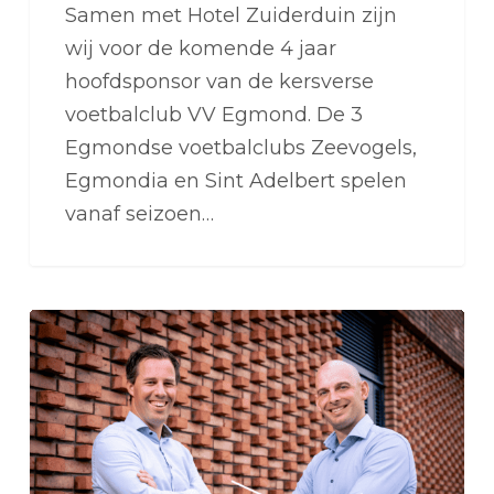
Samen met Hotel Zuiderduin zijn
wij voor de komende 4 jaar
hoofdsponsor van de kersverse
voetbalclub VV Egmond. De 3
Egmondse voetbalclubs Zeevogels,
Egmondia en Sint Adelbert spelen
vanaf seizoen…
Samen
aan
de
slag
voor
Alliander: