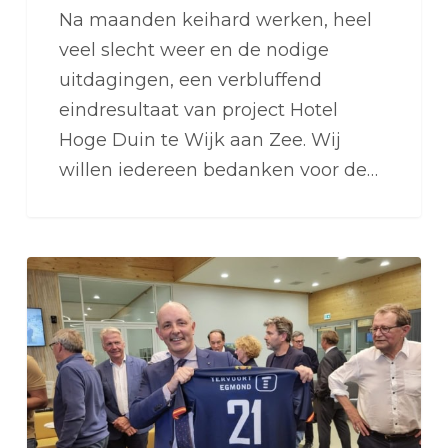
Na maanden keihard werken, heel
veel slecht weer en de nodige
uitdagingen, een verbluffend
eindresultaat van project Hotel
Hoge Duin te Wijk aan Zee. Wij
willen iedereen bedanken voor de…
Als
hoofdsponsor
blij
met
beklonken
plan