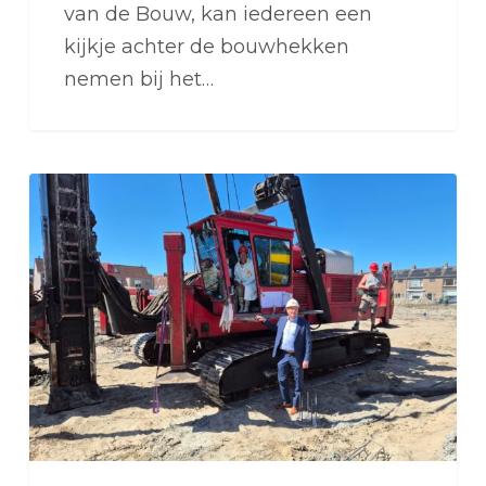
van de Bouw, kan iedereen een
kijkje achter de bouwhekken
nemen bij het…
Een
bijzondere
plek,
een
nieuw
begin