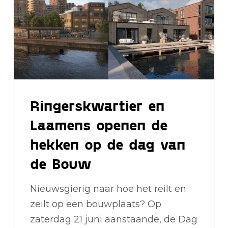
de
hekken
op
de
dag
van
Ringerskwartier en
de
Bouw
Laamens openen de
hekken op de dag van
de Bouw
Nieuwsgierig naar hoe het reilt en
zeilt op een bouwplaats? Op
zaterdag 21 juni aanstaande, de Dag