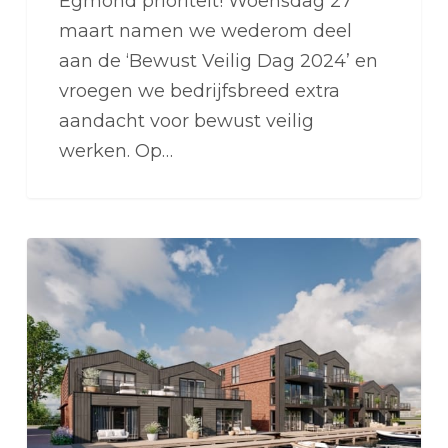
Egmond prioriteit! Woensdag 27
maart namen we wederom deel
aan de ‘Bewust Veilig Dag 2024’ en
vroegen we bedrijfsbreed extra
aandacht voor bewust veilig
werken. Op…
Opdracht
90
appartementen
Laamens
Akersloot