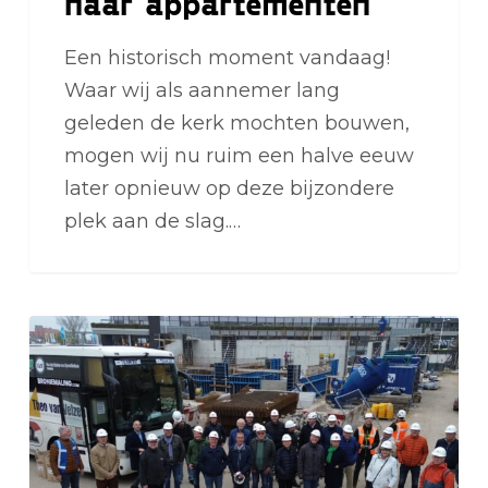
naar appartementen
Een historisch moment vandaag!
Waar wij als aannemer lang
geleden de kerk mochten bouwen,
mogen wij nu ruim een halve eeuw
later opnieuw op deze bijzondere
plek aan de slag.…
Op
stap
met
oud-
medewerkers