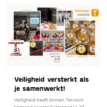
Veiligheid
versterkt
als
je
samenwerkt!
Veiligheid versterkt als
je samenwerkt!
Veiligheid heeft binnen Tervoort