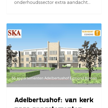
onderhoudssector extra aandacht…
Adelbertushof:
van
kerk
naar
appartementen
Adelbertushof: van kerk