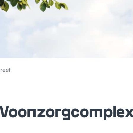
reef
oonzorgcomplex 