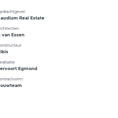
pdrachtgever:
audium Real Estate
rchitecten:
. van Essen
onstructeur:
ibis
ealisatie:
ervoort Egmond
ontractvorm:
Bouwteam