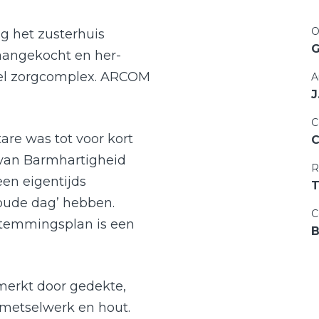
O
ng het zusterhuis
G
aangekocht en her-
abel zorgcomplex. ARCOM
A
J
C
are was tot voor kort
C
 van Barmhartigheid
R
en eigentijds
T
oude dag’ hebben.
C
stemmingsplan is een
merkt door gedekte,
 metselwerk en hout.