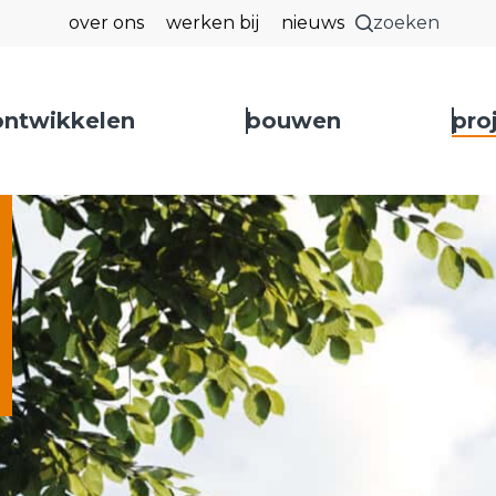
over ons
werken bij
nieuws
zoeken
ontwikkelen
bouwen
pro
 sluiten