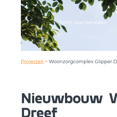
Scroll naar beneden
Projecten
>
Woonzorgcomplex Glipper D
Nieuwbouw W
Dreef