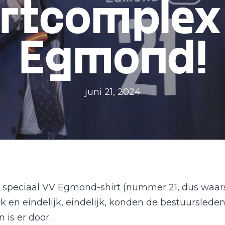
rtcomple
Egmond!
juni 21, 2024
speciaal VV Egmond-shirt (nummer 21, dus waarsch
k en eindelijk, eindelijk, konden de bestuurslede
 is er door…