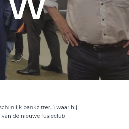
x VV
ijnlijk bankzitter…) waar hij
n van de nieuwe fusieclub