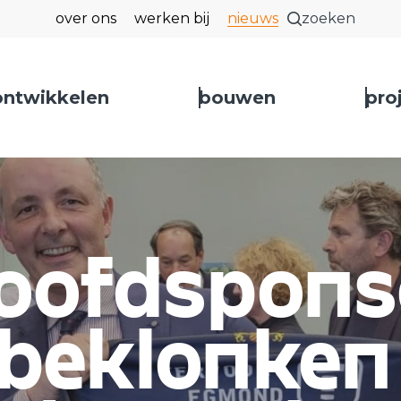
over ons
werken bij
nieuws
zoeken
ontwikkelen
bouwen
pro
 sluiten
oofdsponso
beklonken