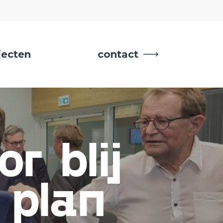
jecten
contact
r blij
 plan