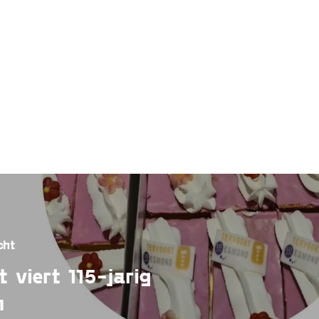
cht
t viert 115-jarig
n