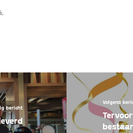
24
Volgend beri
ig bericht
Tervoor
leverd
bestaa