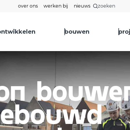
over ons
werken bij
nieuws
zoeken
ontwikkelen
bouwen
pro
 sluiten
on bouwe
gebouwd