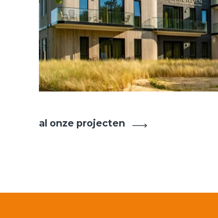
Zorghotel
al onze projecten
Egmond aan Zee