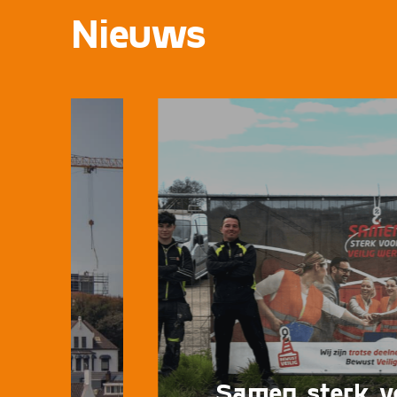
Nieuws
n Zee
Samen sterk vo