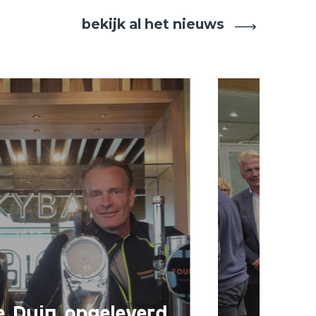
bekijk al het nieuws
Als h
beklo
e Duin opgeleverd
VV E